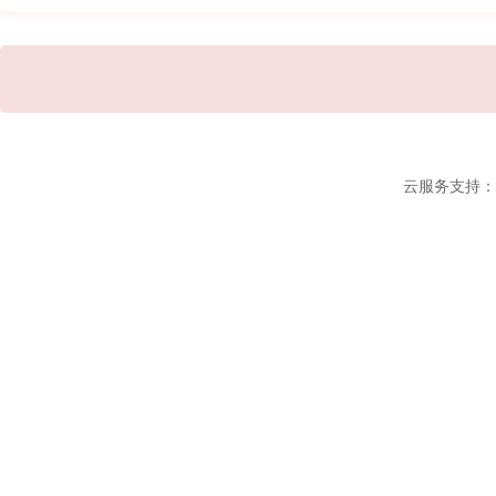
云服务支持