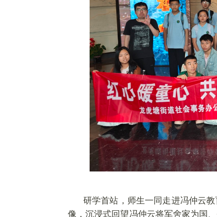
研学首站，师生一同走进冯仲云教
像，沉浸式回望冯仲云将军舍家为国、