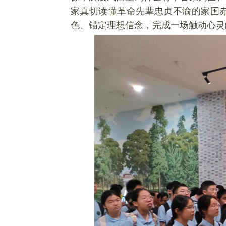
家真切读懂革命先辈忠贞不渝的家国
色、
锚
定理想信念，完成一场触动心灵