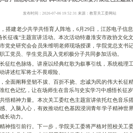
发布时间：2026-07-06 19:52:31 来源：教育关工委网站
涵，搭建老少共学
共悟
育人阵地，6月29日，江苏电子信
扬长征魂”主题宣讲活动。本次活动特邀淮安市政协文化
市党史研究会会员朱维明老师现场授课，学院党总支书
职工党员、学生党员及入党积极分子共同参加活动。
长征红色脉络。讲座以经典红歌为叙事引线，系统梳理
动讲述红军将士不畏艰险、
，全面阐释坚韧不拔、百折不挠、忠诚为民的伟大长征
淮红色记忆，让在场师生在音乐与史实学习中感悟长征岁
共悟
精神力量。本次关工委红色主题宣讲依托红色音乐
感、入脑入心，有效推动红色基因浸润青年学子精神世
成长动力。
精神指引前行。下一步，学院关工委将严格对照
校
关工