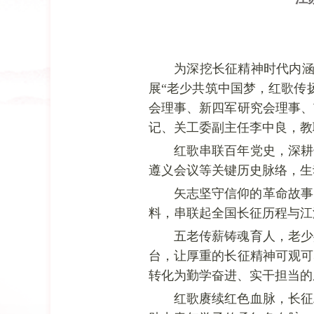
为深挖长征精神时代内
展“老少共筑中国梦，红
歌
传
会理事、新四军研究会理事、
记、关工委副主任李中良，教
红
歌
串联百年党史，深耕
遵义会议等关键历史脉络，生
矢志坚守信仰的革命故事
料，串联起全国长征历程与江
五老传
薪
铸魂育人，老少
台，让厚重的长征精神可观可
转化为勤学奋进、实干担当的
红
歌
赓续红色血脉，长征