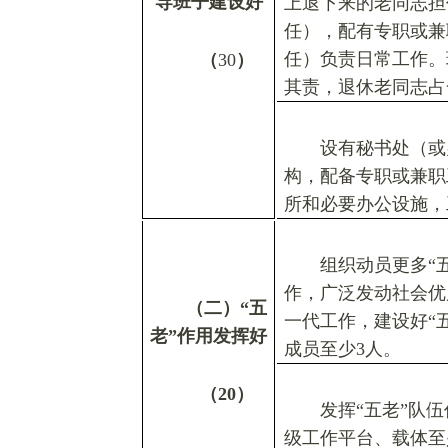
导班子建设好
上退下来的老同志担
任），配有专职或兼
任）负责日常工作。
（
30
）
其责，退休老同志占
设有秘书处（或
构，配备专职或兼职
所和必要办公设施，
组织动员更多
“
作，广泛发动社会优
（二）
“
五
一代工作，建设好
“
老
”
作用发挥好
成员至少3人。
（
20
）
发挥
“
五老
”
队伍
级工作平台、载体至