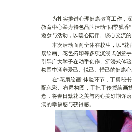
为扎实推进心理健康教育工作，深
教育中心举办特色品牌活动“四
季
飘香
邀参与活动，以暖心陪伴、谈心交流的
本次活动面向全体在校生，以“花
扇
绘画、花色拓印等多项沉浸式创意手
引导广大学子在动手创作、沉浸式体验
氛围中涵养
爱
己、悦己、
惜
己的健康心
在“花
扇
绘画”体验环节，丁勇秘
配色彩、布局构图，手把手传授绘画
惫，将春日繁花之美与内心美好期许落
满的幸福感与获得感。