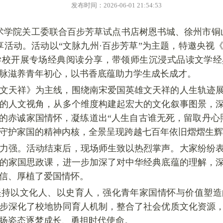
发布时间：2026-06-01 21:54:53
技术学院关工委联合百步芳草试点书店
树恩
书城、徐州市铜
享活动。活动以“文
脉
九州·百步芳草”为主题，特邀央视
学校开展专场经典阅读分享，带领师生沉浸式品读文学经
脉滋养青年初心，以书香底蕴助力学生成长成才。
文天祥》为主线，围绕南宋爱国英雄文天祥的人生轨迹
的人文视角，从多个维度构建起宏大的文化叙事图景，
”的赤诚家国情怀，凝练道出“人生自古谁无死，留取丹心
守护家国的精神内核，全景呈现跨越七百年依旧熠熠生辉
力强。活动结束后，现场师生致以热烈掌声。大家纷纷
的家国思政课，进一步加深了对中华经典底蕴的理解，
信、厚植了爱国情怀。
坚持以文化人、以史育人，强化青年家国情怀与价值塑造
步深化了校地协同育人机制，整合了社会优质文化资源
扬姿态逐梦成长、勇担时代使命。