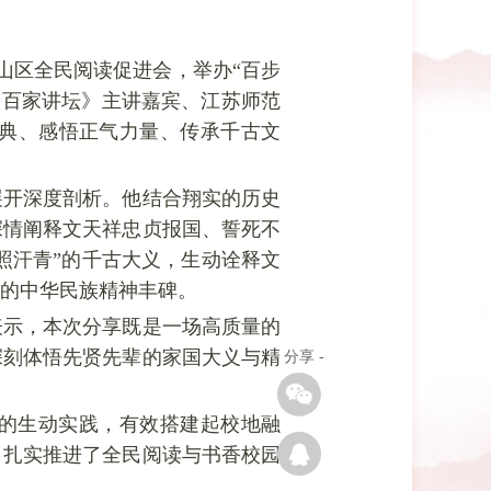
山区全民阅读促进会，举办“百步
《百家讲坛》主讲嘉宾、江苏师范
典、感悟正气力量、传承千古文
展开深度剖析。他结合翔
实的
历史
深情阐释文天祥忠贞报国、誓死不
照汗青”的千古大义，生动诠释文
的中华民族精神丰碑。
表示，本次分享既是一场高质量的
深刻体悟先贤先辈的家国大义与精
- 分享 -
的生动实践，有效搭建起校地融
，扎实推进了全民阅读与书香校园