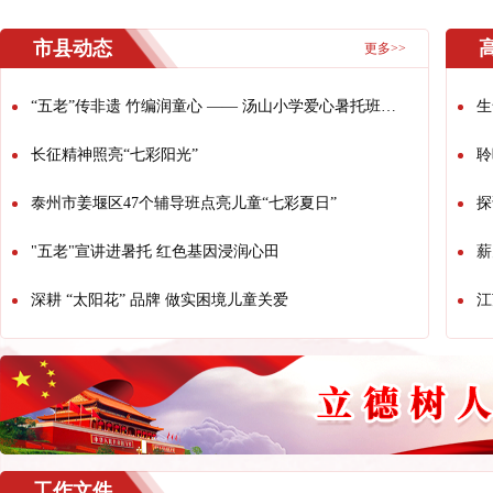
市县动态
更多>>
“五老”传非遗 竹编润童心 —— 汤山小学爱心暑托班开展竹编公益课堂
生
长征精神照亮“七彩阳光”
聆
泰州市姜堰区47个辅导班点亮儿童“七彩夏日”
探
"五老"宣讲进暑托 红色基因浸润心田
薪
深耕 “太阳花” 品牌 做实困境儿童关爱
江
工作文件